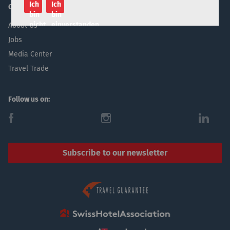
Ich
Ich
Company
bin
bin
nicht
einverstanden
About Us
einverstanden
Jobs
Media Center
Travel Trade
Follow us on:
f
i
l
Subscribe to our newsletter