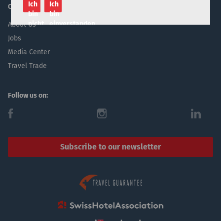
Ich
Ich
Company
bin
bin
nicht
einverstanden
About Us
einverstanden
Jobs
Media Center
Travel Trade
Follow us on:
f
i
l
Subscribe to our newsletter