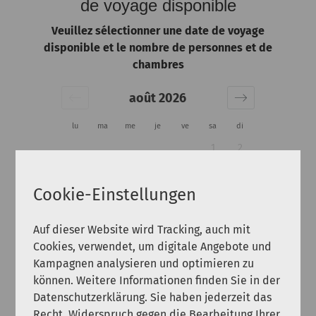
de voyage disponible
Veuillez sélectionner une date de voyage
disponible et le nombre de personnes et de
chambres
août 2026
lu
ma
me
je
ve
sa
di
1
2
3
4
5
6
7
8
9
Cookie-Einstellungen
10
11
12
13
14
15
16
17
18
19
20
21
22
23
Auf dieser Website wird Tracking, auch mit
Cookies, verwendet, um digitale Angebote und
24
25
26
27
28
29
30
Kampagnen analysieren und optimieren zu
können. Weitere Informationen finden Sie in der
31
Datenschutzerklärung. Sie haben jederzeit das
Recht, Widerspruch gegen die Bearbeitung Ihrer