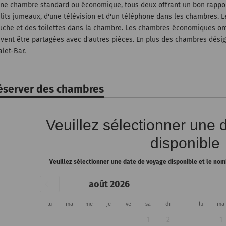
une chambre standard ou économique, tous deux offrant un bon rappor
 lits jumeaux, d'une télévision et d'un téléphone dans les chambres
uche et des toilettes dans la chambre. Les chambres économiques ont 
ivent être partagées avec d'autres pièces. En plus des chambres désign
alet-Bar.
éserver des chambres
Veuillez sélectionner une
disponible
Veuillez sélectionner une date de voyage disponible et le n
août 2026
lu
ma
me
je
ve
sa
di
lu
ma
1
2
1