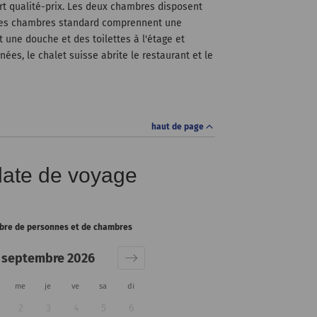
t qualité-prix. Les deux chambres disposent
. Les chambres standard comprennent une
une douche et des toilettes à l'étage et
ées, le chalet suisse abrite le restaurant et le
haut de page
 date de voyage
ombre de personnes et de chambres
septembre 2026
me
je
ve
sa
di
2
3
4
5
6