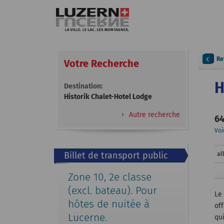
Re
Votre Recherche
H
Destination:
Historik Chalet-Hotel Lodge
Autre recherche
64
Voi
Billet de transport public
al
gratuit
Zone 10, 2e classe
(excl. bateau). Pour
Le
hôtes de nuitée à
of
Lucerne.
qu