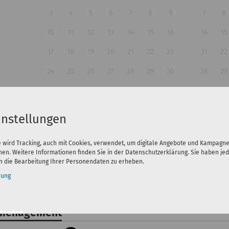
3
4
5
6
7
8
9
7
8
10
11
12
13
14
15
16
14
15
17
18
19
20
21
22
23
21
22
24
25
26
27
28
29
30
28
29
31
instellungen
Personnes:
e wird Tracking, auch mit Cookies, verwendet, um digitale Angebote und Kampagn
nen. Weitere Informationen finden Sie in der Datenschutzerklärung. Sie haben jed
 die Bearbeitung Ihrer Personendaten zu erheben.
rung
ménagement
standen
n