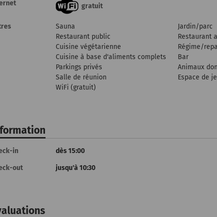
ternet
gratuit
tres
Sauna
Jardin/parc
Restaurant public
Restaurant a
Cuisine végétarienne
Régime/repa
Cuisine à base d'aliments complets
Bar
Parkings privés
Animaux dom
Salle de réunion
Espace de j
WiFi (gratuit)
nformation
eck-in
dès 15:00
eck-out
jusqu'à 10:30
valuations