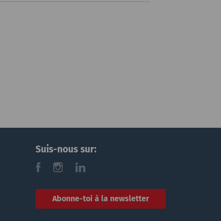
Suis-nous sur:
f
i
l
Abonne-toi à la newsletter