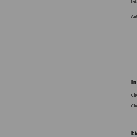
In
Au
I
Ch
Ch
E