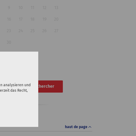
9
10
11
12
13
16
17
18
19
20
23
24
25
26
27
30
en analysieren und
Rechercher
erzeit das Recht,
haut de page