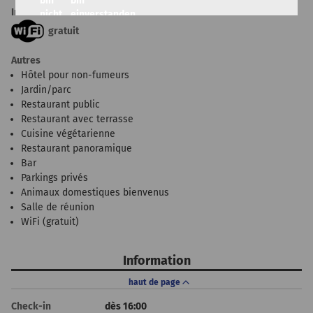
bin
bin
Internet
nicht
einverstanden
einverstanden
gratuit
Autres
Hôtel pour non-fumeurs
Jardin/parc
Restaurant public
Restaurant avec terrasse
Cuisine végétarienne
Restaurant panoramique
Bar
Parkings privés
Animaux domestiques bienvenus
Salle de réunion
WiFi (gratuit)
Information
haut de page
Check-in
dès 16:00