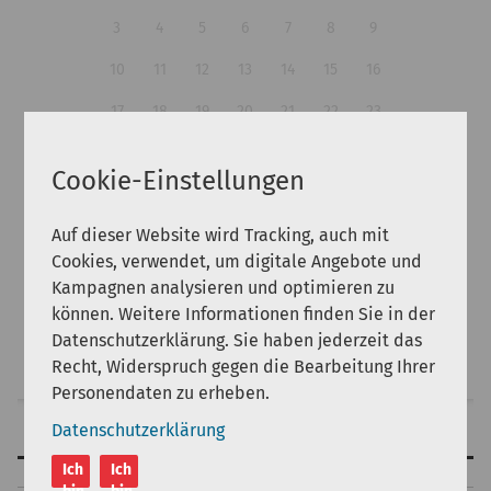
3
4
5
6
7
8
9
10
11
12
13
14
15
16
17
18
19
20
21
22
23
24
25
26
27
28
29
30
Cookie-Einstellungen
31
Auf dieser Website wird Tracking, auch mit
Personnes:
Cookies, verwendet, um digitale Angebote und
Kampagnen analysieren und optimieren zu
können. Weitere Informationen finden Sie in der
Datenschutzerklärung. Sie haben jederzeit das
Rechercher
Recht, Widerspruch gegen die Bearbeitung Ihrer
Personendaten zu erheben.
Datenschutzerklärung
Aménagement
Ich
Ich
haut de page