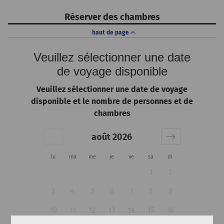
Réserver des chambres
haut de page
Veuillez sélectionner une date
de voyage disponible
Veuillez sélectionner une date de voyage
disponible et le nombre de personnes et de
chambres
août 2026
lu
ma
me
je
ve
sa
di
1
2
3
4
5
6
7
8
9
10
11
12
13
14
15
16