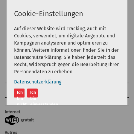
17
18
19
20
21
22
23
Cookie-Einstellungen
24
25
26
27
28
29
30
31
Auf dieser Website wird Tracking, auch mit
Cookies, verwendet, um digitale Angebote und
Kampagnen analysieren und optimieren zu
Personnes:
können. Weitere Informationen finden Sie in der
Datenschutzerklärung. Sie haben jederzeit das
Recht, Widerspruch gegen die Bearbeitung Ihrer
Rechercher
Personendaten zu erheben.
Datenschutzerklärung
Ich
Ich
Aménagement
bin
bin
haut de page
nicht
einverstanden
einverstanden
Internet
gratuit
Autres