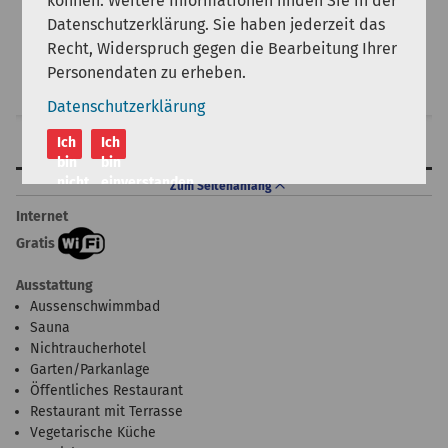
können. Weitere Informationen finden Sie in der
Datenschutzerklärung. Sie haben jederzeit das
Recht, Widerspruch gegen die Bearbeitung Ihrer
Personendaten zu erheben.
Suche
Datenschutzerklärung
Ich
Ich
Hotelausstattung
bin
bin
nicht
einverstanden
Zum Seitenanfang
einverstanden
Internet
Gratis
Ausstattung
Aussenschwimmbad
Sauna
Nichtraucherhotel
Garten/Parkanlage
Öffentliches Restaurant
Restaurant mit Terrasse
Vegetarische Küche