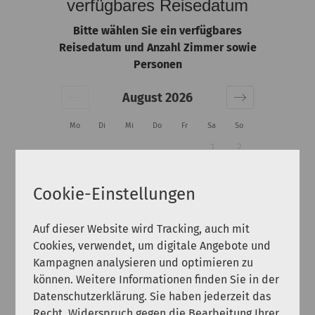
verfügbares Reisedatum
Bitte wählen Sie ein verfügbares
Reisedatum und Anzahl Zimmer sowie
Personen
August 2026
Mo
Di
Mi
Do
Fr
Sa
So
1
2
3
4
5
6
7
8
9
Cookie-Einstellungen
10
11
12
13
14
15
16
17
18
19
20
21
22
23
Auf dieser Website wird Tracking, auch mit
Cookies, verwendet, um digitale Angebote und
24
25
26
27
28
29
30
Kampagnen analysieren und optimieren zu
können. Weitere Informationen finden Sie in der
31
Datenschutzerklärung. Sie haben jederzeit das
Recht, Widerspruch gegen die Bearbeitung Ihrer