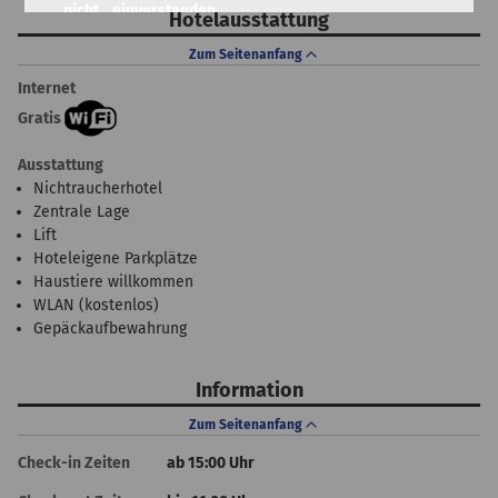
nicht
einverstanden
Hotelausstattung
einverstanden
Zum Seitenanfang
Internet
Gratis
Ausstattung
Nichtraucherhotel
Zentrale Lage
Lift
Hoteleigene Parkplätze
Haustiere willkommen
WLAN (kostenlos)
Gepäckaufbewahrung
Information
Zum Seitenanfang
Check-in Zeiten
ab 15:00 Uhr