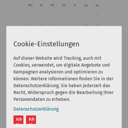
Mo
Di
Mi
Do
Fr
Sa
So
1
2
3
4
5
6
7
8
9
10
11
12
13
14
15
16
Cookie-Einstellungen
17
18
19
20
21
22
23
24
25
26
27
28
29
30
Auf dieser Website wird Tracking, auch mit
Cookies, verwendet, um digitale Angebote und
31
Kampagnen analysieren und optimieren zu
können. Weitere Informationen finden Sie in der
Gäste:
Datenschutzerklärung. Sie haben jederzeit das
Recht, Widerspruch gegen die Bearbeitung Ihrer
Personendaten zu erheben.
Datenschutzerklärung
Suche
Ich
Ich
bin
bin