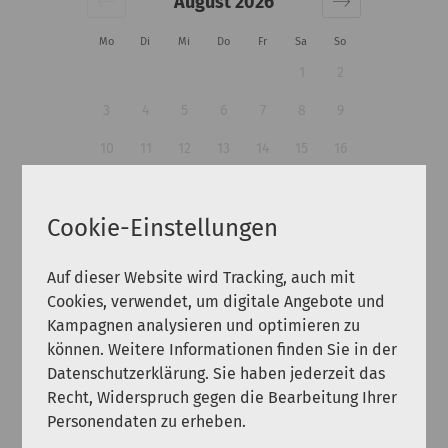
August 2026
Mo
Di
Mi
Do
Fr
Sa
So
1
2
3
4
5
6
7
8
9
10
11
12
13
14
15
16
17
18
19
20
21
22
23
Cookie-Einstellungen
24
25
26
27
28
29
30
31
Auf dieser Website wird Tracking, auch mit
Cookies, verwendet, um digitale Angebote und
Gäste:
Kampagnen analysieren und optimieren zu
können. Weitere Informationen finden Sie in der
Datenschutzerklärung. Sie haben jederzeit das
Recht, Widerspruch gegen die Bearbeitung Ihrer
Suche
Personendaten zu erheben.